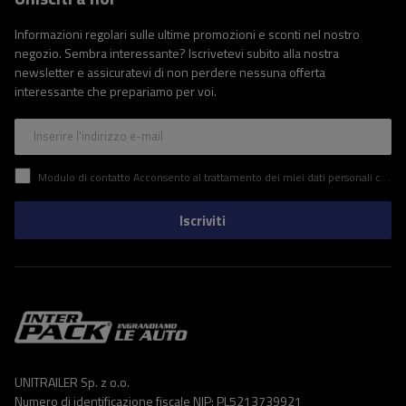
Informazioni regolari sulle ultime promozioni e sconti nel nostro
negozio. Sembra interessante? Iscrivetevi subito alla nostra
newsletter e assicuratevi di non perdere nessuna offerta
interessante che prepariamo per voi.
Inserire l'indirizzo e-mail
Modulo di contatto Acconsento al trattamento dei miei dati personali contenuti nel modulo di contatto in conformità al Regolamento del Parlamento Europeo e del Consiglio (UE)
Iscriviti
UNITRAILER Sp. z o.o.
Numero di identificazione fiscale NIP: PL5213739921