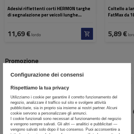
Adesivi riflettenti corti HERMON targhe
Coltello a l
di segnalazione per veicoli lunghe
FatMax da 1
565x196mm sinistra+destra
11,69 €
5,89 €
lordo
lor
Promozione
Configurazione dei consensi
OCCASIONE
OCCASIONE
Rispettiamo la tua privacy
Utilizziamo i cookie per garantire il corretto funzionamento del
negozio, analizzare il traffico sul sito e svolgere attività
pubblicitarie, sia in proprio sia insieme ai nostri partner. Alcuni
cookie servono a personalizzare gli annunci.
I cookie funzionali sono necessari al funzionamento del negozio
e vengono sempre salvati. Gli altri — analitici e pubblicitari —
vengono salvati solo dopo il tuo consenso. Puoi acconsentire a