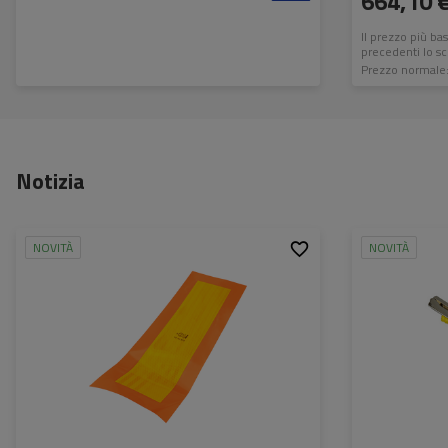
664,10 
Il prezzo più ba
precedenti lo s
Prezzo normale
Notizia
NOVITÀ
NOVITÀ