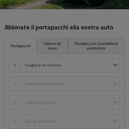
Abbinate il portapacchi alla vostra auto
Catene da
Portabici per il portellone
Portapacchi
neve
posteriore
1
Scegliere un marchio
2
Selezionare il modello
3
Selezionare l'anno
4
Tipo di carrozzeria