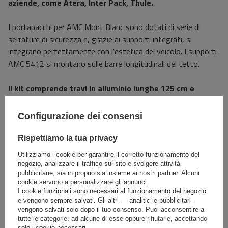
aziende, come Atera, Inter Pack, Thule.
I portapacchi per AMC Mont Blanc sono dotati di serie di
serrature di sicurezza e, grazie ai supporti integrati, si
integrano perfettamente con l'estetica del veicolo. I supporti
AMC 5412 si montano sulle barre longitudinali del tetto.
Il kit comprende travi in ​​alluminio lunghe 125 cm e
quattro supporti per il tetto.
I supporti sono progettati per
evitare danni o graffi al tetto.
Configurazione dei consensi
Specifiche
Rispettiamo la tua privacy
Utilizziamo i cookie per garantire il corretto funzionamento del
negozio, analizzare il traffico sul sito e svolgere attività
Il prodotto si adatta alle auto
pubblicitarie, sia in proprio sia insieme ai nostri partner. Alcuni
cookie servono a personalizzare gli annunci.
I cookie funzionali sono necessari al funzionamento del negozio
Consegna
e vengono sempre salvati. Gli altri — analitici e pubblicitari —
vengono salvati solo dopo il tuo consenso. Puoi acconsentire a
tutte le categorie, ad alcune di esse oppure rifiutarle, accettando
solo i cookie necessari.