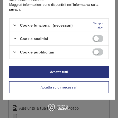
Fai una domanda
Maggiori informazioni sono disponibili nell'
Informativa sulla
privacy
.
(0)
Recensioni
Sempre
Cookie funzionali (necessari)
attivi
Scrivi la tua recensione
Cookie analitici
La tua valutazione:
Cookie pubblicitari
5/5
Accetta tutti
Contenuto della tua recensione
Accetta solo i necessari
Aggiungi la tua foto del prodotto: