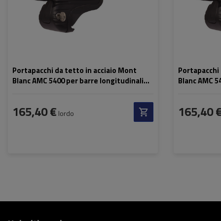
Portapacchi da tetto in acciaio Mont
Portapacchi 
Blanc AMC 5400 per barre longitudinali
Blanc AMC 54
tradizionali
tradizionali
165,40 €
165,40 
lordo