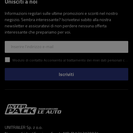
Unisciti a noi
Informazioni regolari sulle ultime promozioni e sconti nel nostro
negozio. Sembra interessante? Iscrivetevi subito alla nostra
newsletter e assicuratevi di non perdere nessuna offerta
interessante che prepariamo per voi.
Inserire l'indirizzo e-mail
Modulo di contatto Acconsento al trattamento dei miei dati personali contenuti nel modulo di contatto in conformità al Regolamento del Parlamento Europeo e del Consiglio (UE)
Iscriviti
UNITRAILER Sp. z o.o.