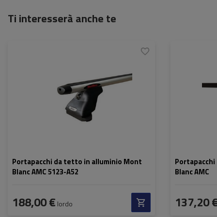
Ti interesserà anche te
Portapacchi da tetto in alluminio Mont
Portapacchi 
Blanc AMC 5123-A52
Blanc AMC
188,00 €
137,20 
lordo