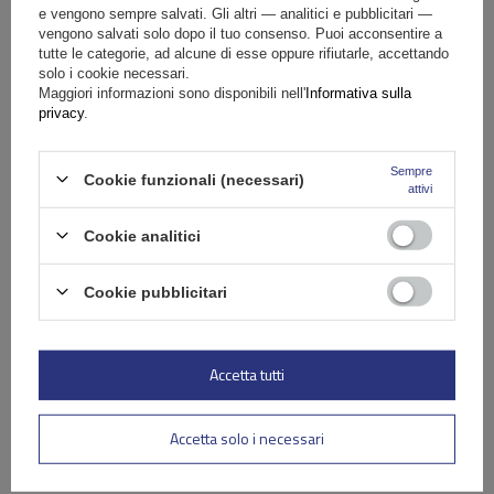
e vengono sempre salvati. Gli altri — analitici e pubblicitari —
Specifiche
vengono salvati solo dopo il tuo consenso. Puoi acconsentire a
tutte le categorie, ad alcune di esse oppure rifiutarle, accettando
solo i cookie necessari.
Il prodotto si adatta alle auto
Maggiori informazioni sono disponibili nell'
Informativa sulla
privacy
.
Consegna
Sempre
Cookie funzionali (necessari)
attivi
Fai una domanda
Cookie analitici
(0)
Recensioni
Cookie pubblicitari
Scrivi la tua recensione
Accetta tutti
La tua valutazione:
Accetta solo i necessari
5/5