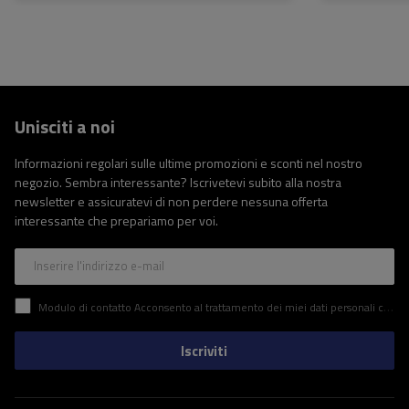
Unisciti a noi
Informazioni regolari sulle ultime promozioni e sconti nel nostro
negozio. Sembra interessante? Iscrivetevi subito alla nostra
newsletter e assicuratevi di non perdere nessuna offerta
interessante che prepariamo per voi.
Inserire l'indirizzo e-mail
Modulo di contatto Acconsento al trattamento dei miei dati personali contenuti nel modulo di contatto in conformità al Regolamento del Parlamento Europeo e del Consiglio (UE)
Iscriviti