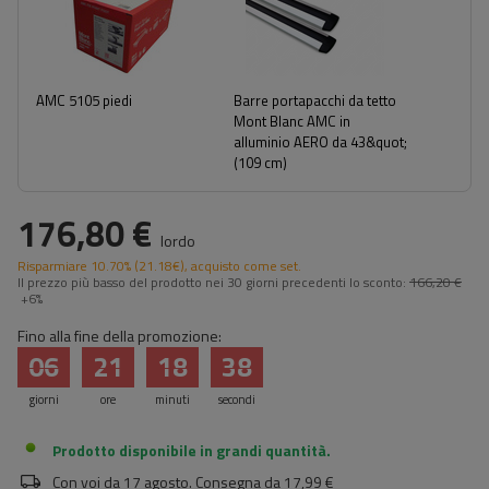
AMC 5105 piedi
Barre portapacchi da tetto
Mont Blanc AMC in
alluminio AERO da 43&quot;
(109 cm)
176,80 €
lordo
Risparmiare
10.70%
(
21.18
€
), acquisto come set.
Il prezzo più basso del prodotto nei 30 giorni precedenti lo sconto:
166,20 €
+6%
Fino alla fine della promozione:
06
21
18
38
giorni
ore
minuti
secondi
Prodotto disponibile in grandi quantità
Con voi da
17 agosto
. Consegna da
17,99 €