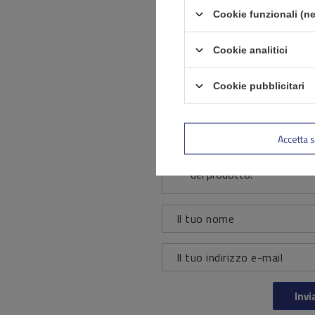
La 
Cookie funzionali (ne
Cookie analitici
Contenuto della tua recens
Cookie pubblicitari
Accetta s
Aggiungi la tua foto
del prodotto:
Il tuo nome
Il tuo indirizzo e-mail
Invi