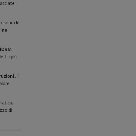
acciate.
lo sopra le
i
ne
-NORM
sfi i più
ruzioni
. Il
alore
ratica.
izzo di