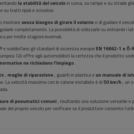
mentando
la stabilità del veicolo
in curva, su rampe e su strade ghi
su tratti ripidi e scivolosi.
ono montare
senza bisogno di girare il volante
o di guidare il veico
golarle completamente. La possibilità di utilizzarle su entrambi i lat
ca per molte stagioni invernali.
P
e soddisfano gli standard di sicurezza europei
EN 16662-1 e Ö
uropea. Ciò offre agli automobilisti la certezza che il prodotto soddi
 normative ne richiedano l'impiego
.
to
,
maglie di riparazione
, guanti in plastica e
un manuale di ist
ne. La velocità massima con le catene installate è di
50 km/h
, un v
ada.
sure di pneumatici comuni
, risultando una soluzione versatile e p
ale del proprio veicolo per verificare se il produttore consente l'util