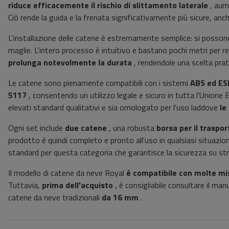
riduce efficacemente il rischio di slittamento laterale
, au
Ciò rende la guida e la frenata significativamente più sicure, anche 
L'installazione delle catene è estremamente semplice: si poss
maglie. L'intero processo è intuitivo e bastano pochi metri per re
prolunga notevolmente la durata
, rendendole una scelta prati
Le catene sono pienamente compatibili con i sistemi
ABS ed ES
5117
, consentendo un utilizzo legale e sicuro in tutta l'Unione E
elevati standard qualitativi e sia omologato per l'uso laddove
le
Ogni set include
due catene
, una robusta
borsa per il traspor
prodotto è quindi completo e pronto all'uso in qualsiasi situazio
standard per questa categoria che garantisce la sicurezza su str
Il modello di catene da neve Royal
è compatibile
con molte mi
Tuttavia,
prima dell'acquisto
, è consigliabile consultare il manu
catene da neve tradizionali
da 16 mm
.