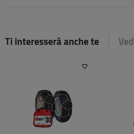
Ti interesserà anche te
Ved
Dimensioni della cella:
16 mm
Dimensioni de
Montaggio:
senza invadere
Montaggio:
Tenditore automatico:
Non
Tenditore au
Certificato:
ÖNORM V5117
Certificato: