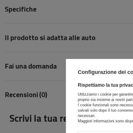
Specifiche
Il prodotto si adatta alle auto
Fai una domanda
Configurazione dei c
Rispettiamo la tua priva
Recensioni
(0)
Utilizziamo i cookie per garantire
proprio sia insieme ai nostri par
I cookie funzionali sono necessa
salvati solo dopo il tuo consenso
Scrivi la tua recensione
necessari.
Maggiori informazioni sono dispon