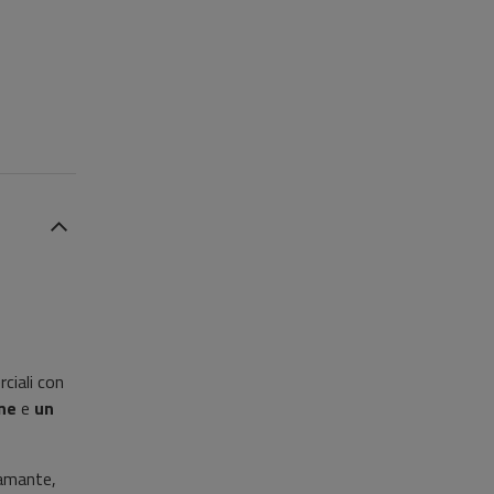
ciali con
ne
e
un
iamante,