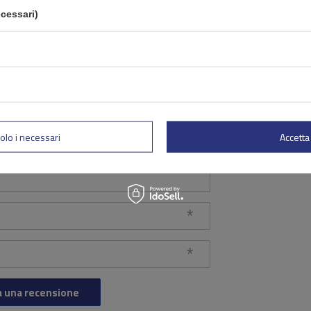
tua valutazione:
cessari)
5/5
ione
olo i necessari
Accetta 
a una recensione