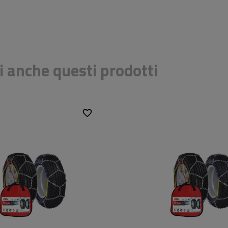
i anche questi prodotti
lla cella:
16 mm
Dimensioni della cella:
16 mm
senza invadere
Montaggio:
senza inv
tomatico:
Non
Tenditore automatico:
Non
ÖNORM V5117
Certificato:
ÖNORM V