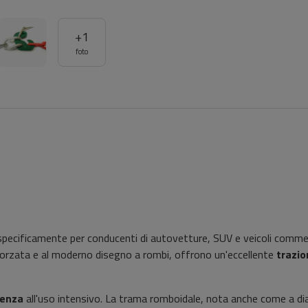
+
1
foto
pecificamente per conducenti di autovetture, SUV e veicoli commer
inforzata e al moderno disegno a rombi, offrono un'eccellente
trazio
tenza
all'uso intensivo. La trama romboidale, nota anche come a d