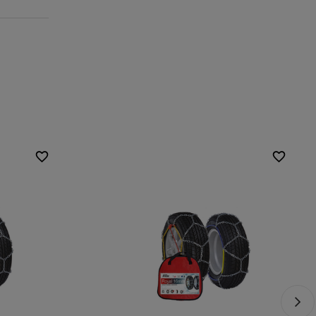
Dimensioni della cella:
16 mm
adere
Montaggio:
senza invadere
Tenditore automatico:
Non
5117
Certificato:
ÖNORM V5117