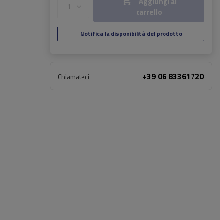
Aggiungi al
carrello
Notifica la disponibilità del prodotto
+39 06 83361720
Chiamateci