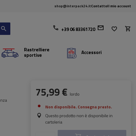
shop@interpack24.it
Contatto
Il mio account
+39 06 83361720
Rastrelliere
Accessori
sportive
75,99 €
lordo
enza
Non disponibile. Consegna presto.
Questo prodotto non è disponibile in
cartoleria