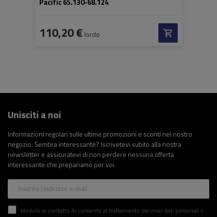
Pacific 65.130-68.124
110,20 €
lordo
Unisciti a noi
Informazioni regolari sulle ultime promozioni e sconti nel nostro
negozio. Sembra interessante? Iscrivetevi subito alla nostra
newsletter e assicuratevi di non perdere nessuna offerta
interessante che prepariamo per voi.
Inserire l'indirizzo e-mail
Modulo di contatto Acconsento al trattamento dei miei dati personali contenuti nel modulo di contatto in conformità al Regolamento del Parlamento Europeo e del Consiglio (UE)