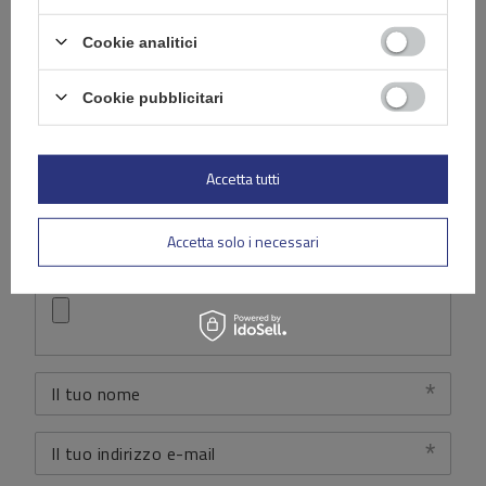
La tua valutazione:
Cookie analitici
5/5
Cookie pubblicitari
Contenuto della tua recensione
Accetta tutti
Accetta solo i necessari
Aggiungi la tua foto del prodotto:
Il tuo nome
Il tuo indirizzo e-mail