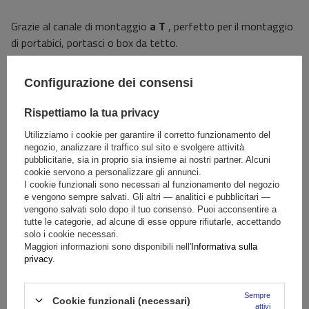
Grazie al canale di montaggio
a T
, perfetto per il montaggio
di portabici, portasci o box da tetto.
Specifiche
Configurazione dei consensi
Rispettiamo la tua privacy
Il prodotto si adatta alle auto
Utilizziamo i cookie per garantire il corretto funzionamento del
negozio, analizzare il traffico sul sito e svolgere attività
Consegna
pubblicitarie, sia in proprio sia insieme ai nostri partner. Alcuni
cookie servono a personalizzare gli annunci.
I cookie funzionali sono necessari al funzionamento del negozio
e vengono sempre salvati. Gli altri — analitici e pubblicitari —
Fai una domanda
vengono salvati solo dopo il tuo consenso. Puoi acconsentire a
tutte le categorie, ad alcune di esse oppure rifiutarle, accettando
solo i cookie necessari.
(0)
Recensioni
Maggiori informazioni sono disponibili nell'
Informativa sulla
privacy
.
Scrivi la tua recensione
Sempre
Cookie funzionali (necessari)
attivi