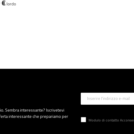
 €
lordo
Inserire l'indirizzo e-mail
zio. Sembra interessante? Iscrivetevi
fferta interessante che prepariamo per
Modulo di contatto Acconsento al trattamento d