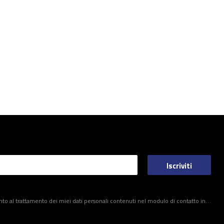
Iscriviti
ei miei dati personali contenuti nel modulo di contatto in conformità al Regolamento del Parlamento Europeo e del Consiglio (UE)