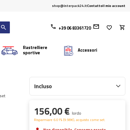
shop@interpack24.it
Contatto
Il mio account
+39 06 83361720
Rastrelliere
Accessori
sportive
Incluso
 set
156,00 €
lordo
Risparmiare
6.01%
(
9.98
€
), acquisto come set.
Non disponibile. Consegna presto.