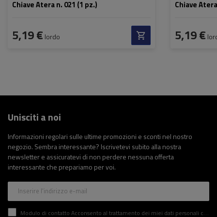
Chiave Atera n. 021 (1 pz.)
Chiave Atera 
5,19 €
5,19 €
lordo
lor
Unisciti a noi
Informazioni regolari sulle ultime promozioni e sconti nel nostro
negozio. Sembra interessante? Iscrivetevi subito alla nostra
newsletter e assicuratevi di non perdere nessuna offerta
interessante che prepariamo per voi.
Inserire l'indirizzo e-mail
Modulo di contatto Acconsento al trattamento dei miei dati personali contenuti nel modulo di contatto in conformità al Regolamento del Parlamento Europeo e del Consiglio (UE)