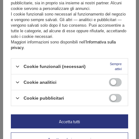
Scrivi la tua recensione
pubblicitarie, sia in proprio sia insieme ai nostri partner. Alcuni
cookie servono a personalizzare gli annunci.
I cookie funzionali sono necessari al funzionamento del negozio
La tua valutazione:
e vengono sempre salvati. Gli altri — analitici e pubblicitari —
5/5
vengono salvati solo dopo il tuo consenso. Puoi acconsentire a
tutte le categorie, ad alcune di esse oppure rifiutarle, accettando
solo i cookie necessari.
Maggiori informazioni sono disponibili nell'
Informativa sulla
Contenuto della tua recensione
privacy
.
Sempre
Cookie funzionali (necessari)
attivi
Cookie analitici
Aggiungi la tua foto del prodotto:
Cookie pubblicitari
Il tuo nome
Accetta tutti
Il tuo indirizzo e-mail