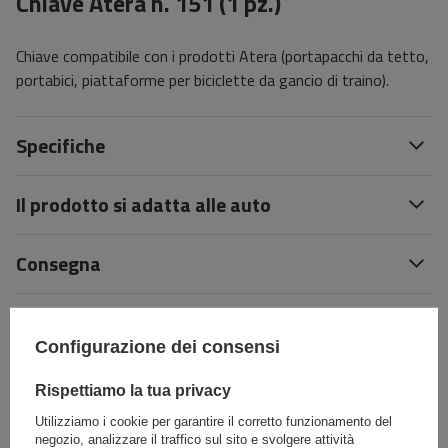
Chiave Atera n. 151 (1 pz.)
Chiave compatibile con i prodotti Atera (portapacchi da tetto,
portabici, piattaforme per biciclette da gancio di traino).
Specifiche
Il prodotto si adatta alle auto
Consegna
Fai una domanda
Configurazione dei consensi
(0)
Recensioni
Rispettiamo la tua privacy
Utilizziamo i cookie per garantire il corretto funzionamento del
negozio, analizzare il traffico sul sito e svolgere attività