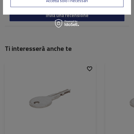
Accetta solo i necessari
Invia una recensione
Ti interesserà anche te
Adatti:
Atera
Adatti: